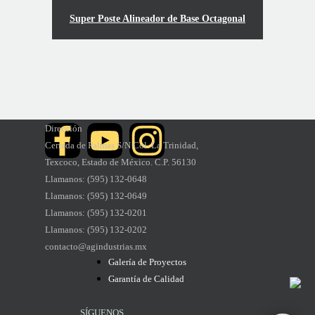
Super Poste Alineador de Base Octagonal
Dirección
Cerrada de Palmas S/N
Col. La Trinidad,
Texcoco,
Estado de México. C.P. 56130
Llamanos: (595) 132-0648
Llamanos
: (595) 132-0649
Llamanos
: (595) 132-0201
Llamanos
: (595) 132-02
02
contacto@agindustrias.mx
Galería de Proyectos
Garantía de Calidad
SÍGUENOS