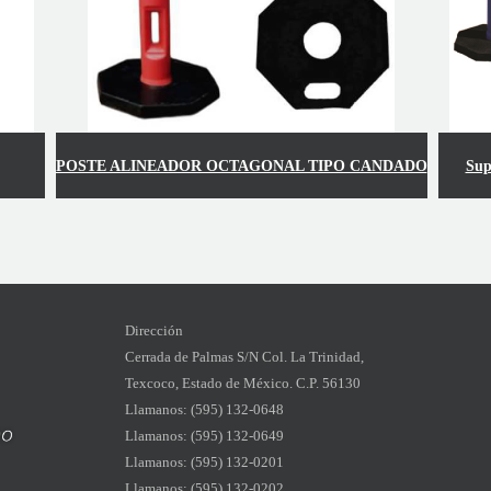
POSTE ALINEADOR OCTAGONAL TIPO CANDADO
Sup
Dirección
Cerrada de Palmas S/N
Col. La Trinidad,
Texcoco,
Estado de México. C.P. 56130
Llamanos: (595) 132-0648
Llamanos
: (595) 132-0649
Llamanos
: (595) 132-0201
Llamanos
: (595) 132-02
02