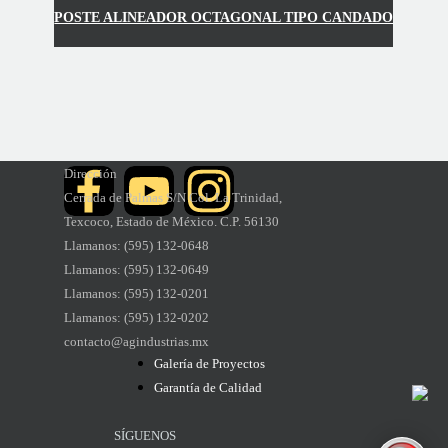
POSTE ALINEADOR OCTAGONAL TIPO CANDADO
Dirección
Cerrada de Palmas S/N
Col. La Trinidad,
Texcoco,
Estado de México. C.P. 56130
Llamanos: (595) 132-0648
Llamanos
: (595) 132-0649
Llamanos
: (595) 132-0201
Llamanos
: (595) 132-02
02
contacto@agindustrias.mx
Galería de Proyectos
Garantía de Calidad
SÍGUENOS