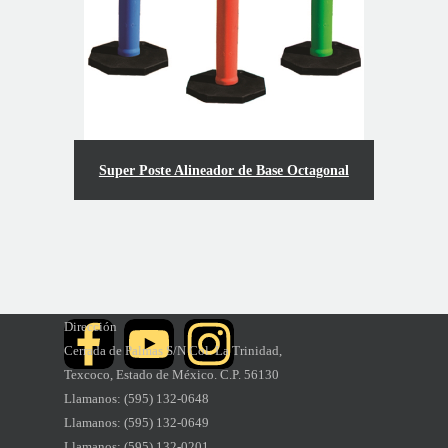
Super Poste Alineador de Base Octagonal
Dirección
Cerrada de Palmas S/N
Col. La Trinidad,
Texcoco,
Estado de México. C.P. 56130
Llamanos: (595) 132-0648
Llamanos
: (595) 132-0649
Llamanos
: (595) 132-0201