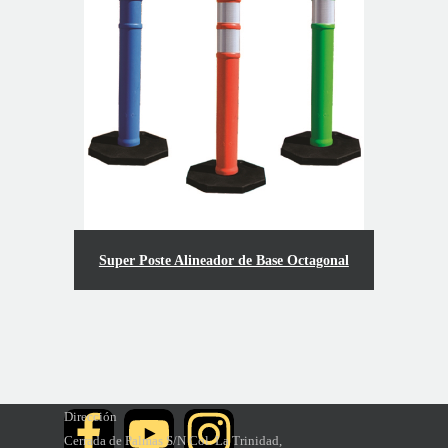
Super Poste Alineador de Base Octagonal
Dirección
Cerrada de Palmas S/N
Col. La Trinidad,