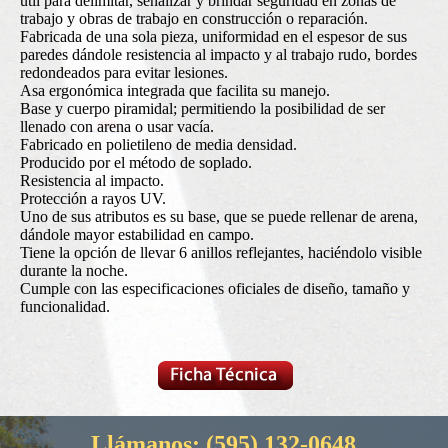
útil para delimitar, señalizar y brindar seguridad en zonas de
trabajo y obras de trabajo en construcción o reparación.
Fabricada de una sola pieza, uniformidad en el espesor de sus
paredes dándole resistencia al impacto y al trabajo rudo, bordes
redondeados para evitar lesiones.
Asa ergonómica integrada que facilita su manejo.
Base y cuerpo piramidal; permitiendo la posibilidad de ser
llenado con arena o usar vacía.
Fabricado en polietileno de media densidad.
Producido por el método de soplado.
Resistencia al impacto.
Protección a rayos UV.
Uno de sus atributos es su base, que se puede rellenar de arena,
dándole mayor estabilidad en campo.
Tiene la opción de llevar 6 anillos reflejantes, haciéndolo visible
durante la noche.
Cumple con las especificaciones oficiales de diseño, tamaño y
funcionalidad.
Llámanos:
(595) 132-0648